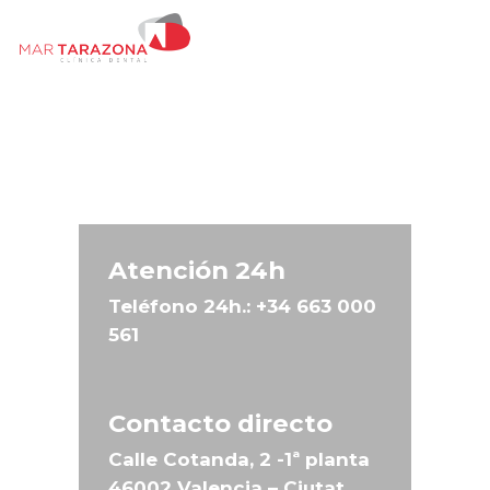
Skip
Men
to
main
content
Atención 24h
Teléfono 24h.:
+34 663 000
561
Contacto directo
Calle Cotanda, 2 -1ª planta
46002 Valencia – Ciutat