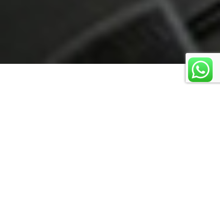
Diagnóstico
El rigor diagnóstico es una de las bases
de Clínica dental Mar Tarazona. Cada
paciente es para nosotros único y
especial, por lo que cada persona recibe
un tratamiento totalmente
individualizado y orientado a cumplir sus
expectativas gracias al estudio
exhaustivo de su caso. Nos apoyamos en
todo tipo de pruebas diagnósticos para