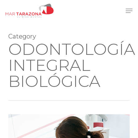
Skip
Men
to
main
content
Category
ODONTOLOGÍA
INTEGRAL
BIOLÓGICA