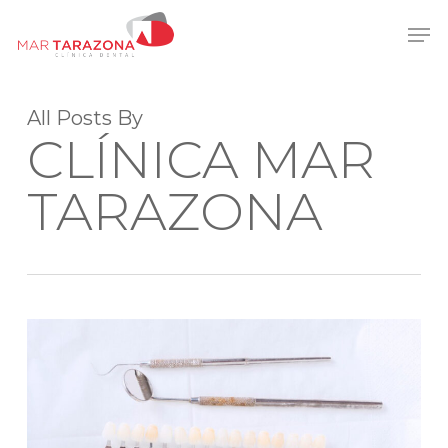
Skip
Men
to
main
content
All Posts By
CLÍNICA MAR
TARAZONA