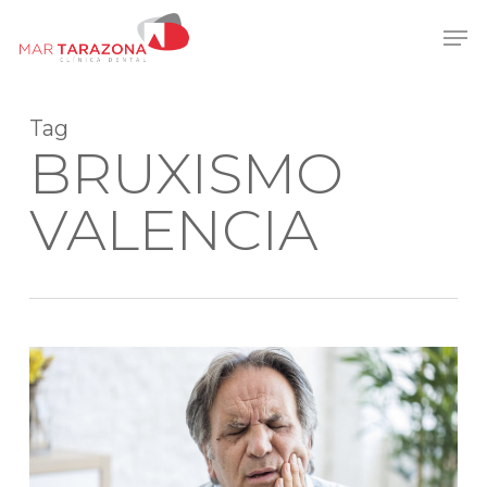
Skip
Men
to
main
content
Tag
BRUXISMO
VALENCIA