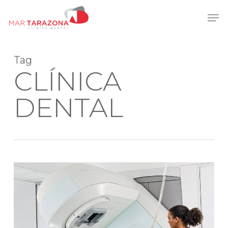
Skip
Men
to
main
content
Tag
CLÍNICA
DENTAL