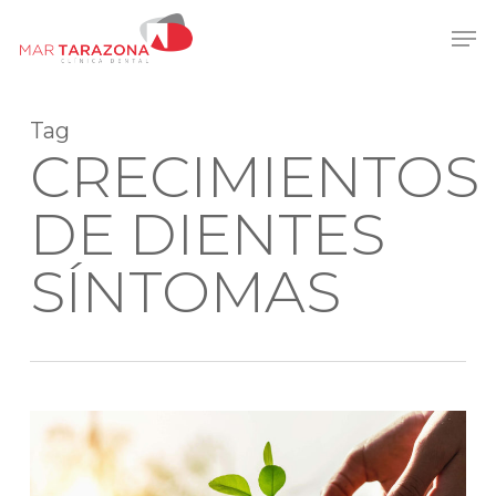
Skip
Men
to
main
content
Tag
CRECIMIENTOS
DE DIENTES
SÍNTOMAS