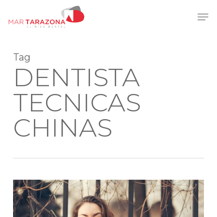
Skip
Men
to
main
content
Tag
DENTISTA
TECNICAS
CHINAS