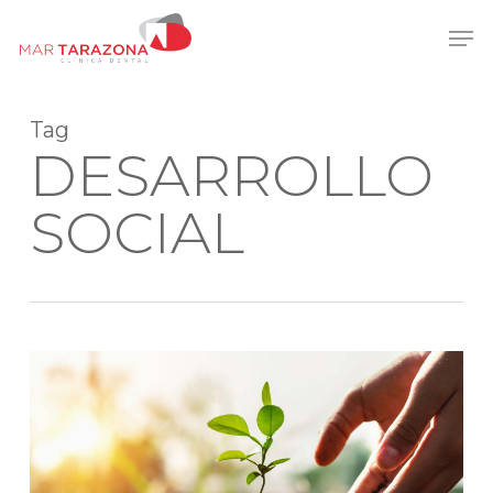
Skip
Men
to
main
content
Tag
DESARROLLO
SOCIAL