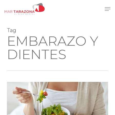
Skip
Men
to
main
content
Tag
EMBARAZO Y
DIENTES