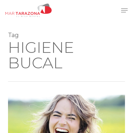
Skip
Men
to
main
content
Tag
HIGIENE
BUCAL