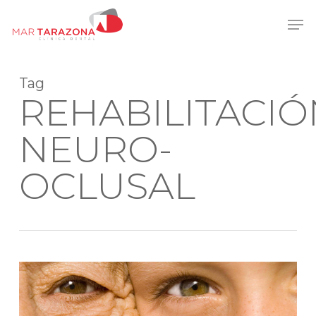
Skip
Men
to
main
content
Tag
REHABILITACIÓ
NEURO-
OCLUSAL