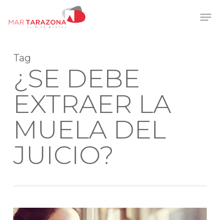
Skip
Men
to
main
content
Tag
¿SE DEBE
EXTRAER LA
MUELA DEL
JUICIO?