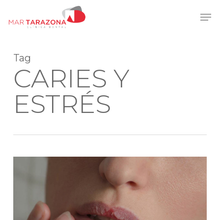
Skip
Men
to
main
content
Tag
CARIES Y
ESTRÉS