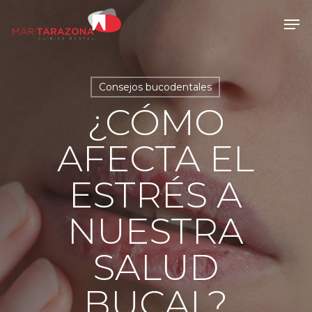
Skip
Men
to
main
content
Consejos bucodentales
¿CÓMO
AFECTA EL
ESTRÉS A
NUESTRA
SALUD
BUCAL?