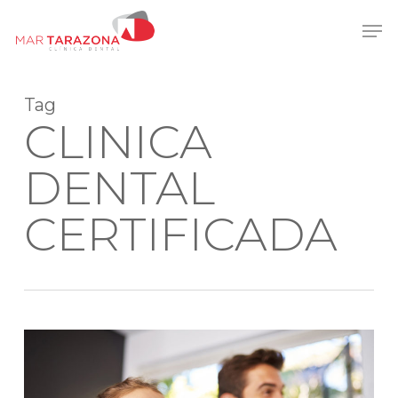
Skip
Men
to
main
content
Tag
CLINICA
DENTAL
CERTIFICADA