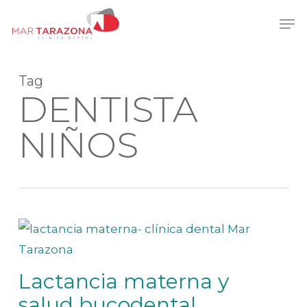
Skip
Men
to
main
content
Tag
DENTISTA
NIÑOS
Lactancia materna y
salud bucodental