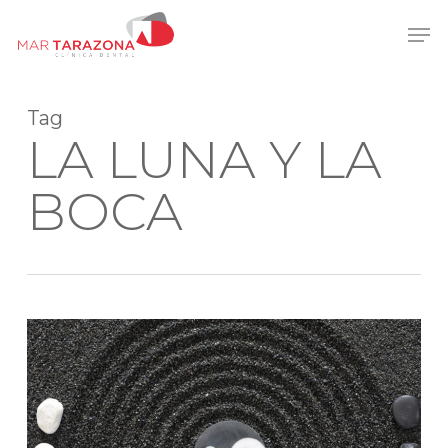
Skip
Men
to
main
content
Tag
LA LUNA Y LA
BOCA