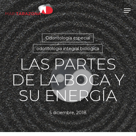
Skip
Men
to
main
content
Odontología especial
odontología integral biológica
LAS PARTES
DE LA BOCA Y
SU ENERGÍA
5 diciembre, 2018