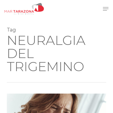
Skip
Men
to
main
content
Tag
NEURALGIA
DEL
TRIGEMINO