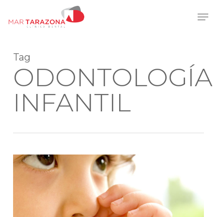
Skip
Men
to
main
content
Tag
ODONTOLOGÍA
INFANTIL