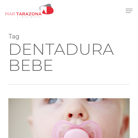
Skip
Men
to
main
content
Tag
DENTADURA
BEBE