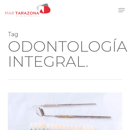
Skip
Men
to
main
content
Tag
ODONTOLOGÍA
INTEGRAL.