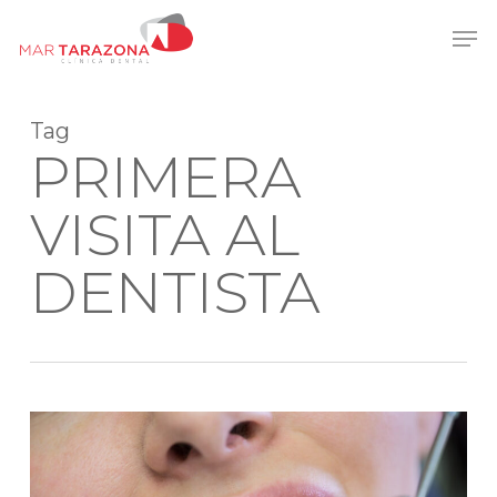
Skip
Men
to
main
content
Tag
PRIMERA
VISITA AL
DENTISTA