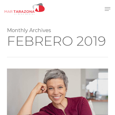
Skip
Men
to
main
content
Monthly Archives
FEBRERO 2019