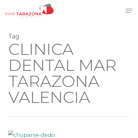
Skip
Men
to
main
content
Tag
CLINICA
DENTAL MAR
TARAZONA
VALENCIA