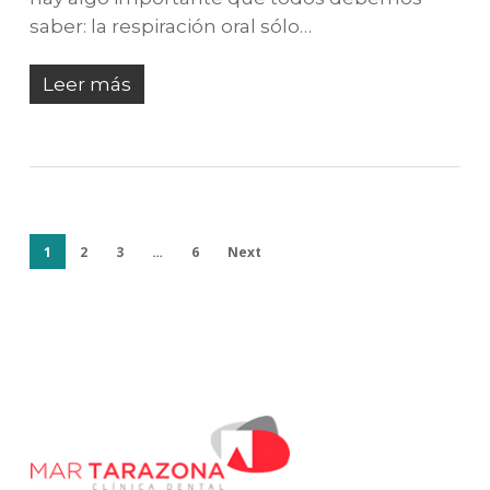
saber: la respiración oral sólo…
Leer más
1
2
3
…
6
Next