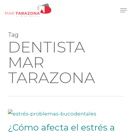
Skip
Men
to
main
content
Tag
DENTISTA
MAR
TARAZONA
¿Cómo afecta el estrés a